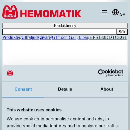
Hoppa till innehållet
SV
Produktmeny
Sök
Produkter
/
Ultraljudsgivare
/
G1" och G2", 6 bar
/
HPS130DDTCEG1
Consent
Details
About
This website uses cookies
We use cookies to personalise content and ads, to
provide social media features and to analyse our traffic.
hps+130/DD/TC/E/G1