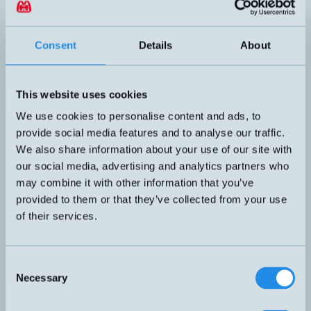
Luftflöde, fukt- och temperatur-mätning i samma givare. Lämplig
för applikationer inom ventilation. Utsignal RS485 Modbus RTU
för flöde, fukt och temperatur samt utsignal 0,5-4,5 VDC för
luftflöde. Skärmad Modbus-kabel och kopplingsdosor finns som
Consent
Details
About
tillbehör.
UTGÅNG
ARBETSOMRÅDE
Kalorimetrisk MEMS-teknik
0-15 m/s
This website uses cookies
Datablad (PDF)
Kontakta teknik
We use cookies to personalise content and ads, to
Finns i:
Flödesgivare för gaser
provide social media features and to analyse our traffic.
Relaterade produkter
We also share information about your use of our site with
Namn
Princip
Utgång
Känselavstånd
Arbets
▲
⇅
⇅
⇅
our social media, advertising and analytics partners who
-250…
may combine it with other information that you’ve
FS6122
SLPM
provided to them or that they’ve collected from your use
Kalorimetrisk
Flödesområde
of their services.
0–5 m/s
FS7002
MEMS-
0-5m/s
0-10 m/
teknik
0-10m/s
Kalorimetrisk
Flödesområde
Consent
FS7306
MEMS-
0-10 S
0-10 SLPM
teknik
Necessary
Selection
Kalorimetrisk
HM-AM1100-15-BV
MEMS-
0-15 m/