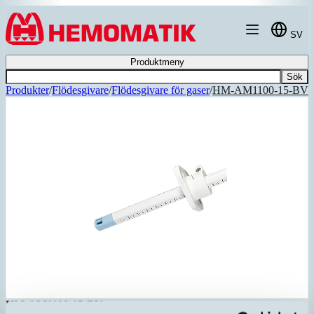
Hoppa till innehållet
SV
Produktmeny
Sök
Produkter
/
Flödesgivare
/
Flödesgivare för gaser
/
HM-AM1100-15-BV
HM-AM1100-15-BV