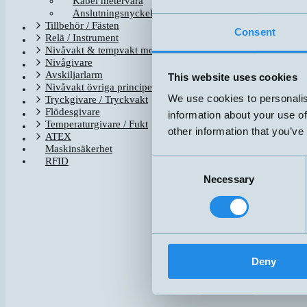
Kabel metervara
CD12F/0B-050A4
Anslutningsnyckel
Tillbehör / Fästen
CD12F/0B-050C4
Consent
Relä / Instrument
Nivåvakt & tempvakt med flottör
CD12M/0B-050A1
Nivågivare
Avskiljarlarm
This website uses cookies
CD12M/0B-050C1
Nivåvakt övriga principer
We use cookies to personalis
Tryckgivare / Tryckvakt
CD12M/0B-100A1
Flödesgivare
information about your use of
Temperaturgivare / Fukt
other information that you’ve
CD12M/0B-100C1
ATEX
Maskinsäkerhet
CD12M/LB-050C5
RFID
Consent
Necessary
Selection
CD12M/VB-050C1
CD12M/VB-100C1
H4FA-P050
Deny
H4FA-P100-K
H4FC-P050