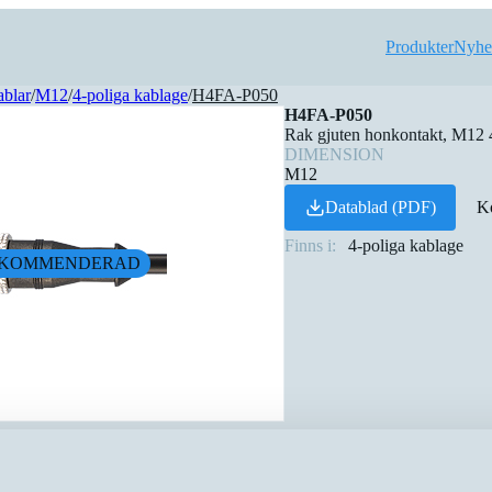
Produkter
Nyhe
ablar
/
M12
/
4-poliga kablage
/
H4FA-P050
H4FA-P050
Rak gjuten honkontakt, M12 4
DIMENSION
M12
Datablad (PDF)
Ko
Finns i:
4-poliga kablage
KOMMENDERAD
Dimension
Skärmad
Anslutnin
⇅
⇅