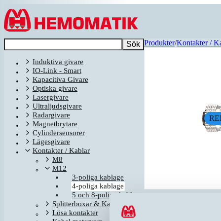
Hoppa till innehållet
Produkter
/
Kontakter / K
Sök
Induktiva givare
IO-Link - Smart
Kapacitiva Givare
Optiska givare
Lasergivare
Ultraljudsgivare
Radargivare
RE
Magnetbrytare
Cylindersensorer
Lägesgivare
Kontakter / Kablar
M8
M12
3-poliga kablage
4-poliga kablage
5 och 8-poliga kablage
Relaterade produkter
Splitterboxar & Kablage
Namn
▲
Lösa kontakter