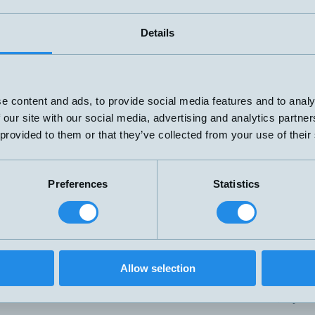
M12
H4 – M12, 4-pol
M12
H4 – M12, 4-pol
Details
M12
H4 – M12, 4-pol
M12
H4 – M12, 4-pol
e content and ads, to provide social media features and to analy
M12
H4 – M12, 4-pol
 our site with our social media, advertising and analytics partn
 provided to them or that they’ve collected from your use of their
M12
H4 – M12, 4-pol
M12
H4 – M12, 4-pol
Preferences
Statistics
M12
H – M12, 3-pol
M12
H4 – M12, 4-pol
M12
H4 – M12, 4-pol
Allow selection
M12
H4 – M12, 4-pol
M12
H4 – M12, 4-pol