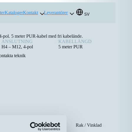
ter
Kataloger
Kontakt
Leverantörer
SV
-pol. 5 meter PUR-kabel med fri kabelände.
ANSLUTNING
KABELLÄNGD
H4 – M12, 4-pol
5 meter PUR
ntakta teknik
g
Kabellängd
Rak / Vinklad
⇅
⇅
⇅
5 meter