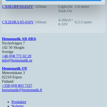
PNP
CX0E1RP/10-032V
320mm
Light-On
1-6 meter
Dark-On
4-20mA+
CX2E0RA/05-016V
160mm
0,3-3 meter
0-10V
Hemomatik AB (HQ)
Nyckelvägen 7
142 50 Skogås
Sverige
+46 (0)8 771 02 20
info@hemomatik.se
Hemomatik OY
Meteorinkatu 3
02210 Espoo
Finland
+358 (0)9 803 7337
hemomatik@hemomatik.fi
Produkter
Nyheter