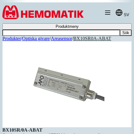
Hoppa till innehållet
SV
Produktmeny
Sök
Produkter
/
Optiska givare
/
Areasensor
/
BX10SR0A-ABAT
BX10SR/0A-ABAT