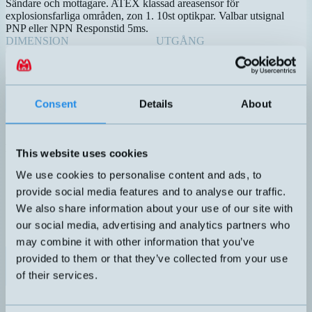
Sändare och mottagare. ATEX klassad areasensor för
explosionsfarliga områden, zon 1. 10st optikpar. Valbar utsignal
PNP eller NPN Responstid 5ms.
DIMENSION
UTGÅNG
90mm
PNP och NPN Dark-On
KÄNSELAVSTÅND
ANSLUTNING
0,3-2 meter
A – Rak kabel
Datablad (PDF)
Kontakta teknik
Consent
Details
About
Finns i:
Areasensor
Relaterade produkter
This website uses cookies
Namn
Dimension
Utgång
Känselavstånd
Arbe
▲
⇅
⇅
⇅
We use cookies to personalise content and ads, to
PNP och
BX04SR/0A-HB
90mm
NPN
0,3-2 meter
provide social media features and to analyse our traffic.
Dark-On
We also share information about your use of our site with
PNP och
BX10S/00-HB
our social media, advertising and analytics partners who
90mm
NPN
0,3-2 meter
BX10R/AD-HB
Dark-On
may combine it with other information that you’ve
PNP och
provided to them or that they’ve collected from your use
BX10SR/0A-ABAT
90mm
NPN
0,3-2 meter
of their services.
Dark-On
PNP och
BX10SR/0A-HB
90mm
NPN
0,3-2 meter