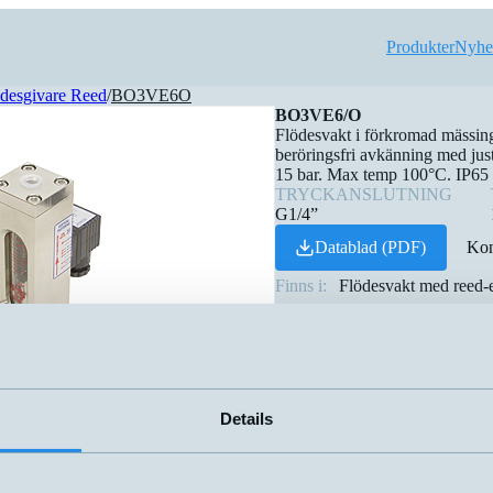
Produkter
Nyhe
desgivare Reed
/
BO3VE6O
BO3VE6/O
Flödesvakt i förkromad mässin
beröringsfri avkänning med jus
15 bar. Max temp 100°C. IP65
TRYCKANSLUTNING
G1/4”
Datablad (PDF)
Kon
Finns i:
Flödesvakt med reed-
Details
amn
Dimension
▲
⇅
G1/