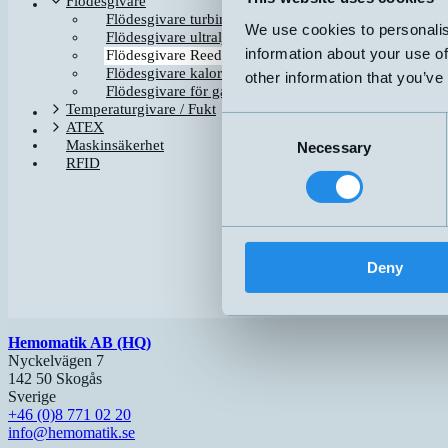
Flödesgivare
BO4VE16/A
Flödesgivare turbin
We use cookies to personalis
BO4VE16/O
Flödesgivare ultraljud
information about your use of
Flödesgivare Reed
BO5VE60/O
Flödesgivare kalorimetrisk
HM-FLU/P1-S1AS
other information that you’ve
Flödesgivare för gaser
Temperaturgivare / Fukt
Consent
ATEX
Maskinsäkerhet
Necessary
Selection
RFID
Deny
Hemomatik AB (HQ)
Nyckelvägen 7
142 50 Skogås
Sverige
+46 (0)8 771 02 20
info@hemomatik.se