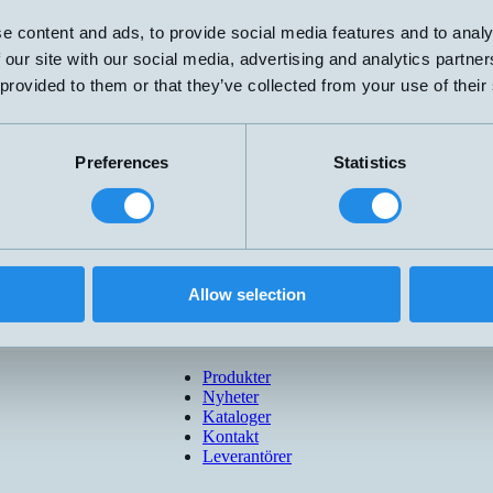
G1/
e content and ads, to provide social media features and to analy
G1/
 our site with our social media, advertising and analytics partn
G1"
G1"
G1/
 provided to them or that they’ve collected from your use of their
Preferences
Statistics
Allow selection
Produkter
Nyheter
Kataloger
Kontakt
Leverantörer