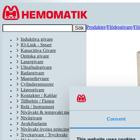
Hoppa till innehållet
Produkter
/
Flödesgivare
/
Flö
Sök
Induktiva givare
IO-Link - Smart
Kapacitiva Givare
Optiska givare
Lasergivare
Ultraljudsgivare
Radargivare
Magnetbrytare
Cylindersensorer
Lägesgivare
Kontakter / Kablar
Tillbehör / Fästen
Relä / Instrument
Nivåvakt & tempvakt med flottör
Nivågivare
Consent
Avskiljarlarm
Relaterade produkter
Nivåvakt övriga principer
N
Tryckgivare / Tryckvakt
BO3VE6/O
This website uses cookies