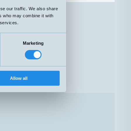
2”
2-16 l/min
se our traffic. We also share
2”
2-16 l/min
ers who may combine it with
5-60 l/min
4”
0,1-7 l/min
 services.
Marketing
Allow all