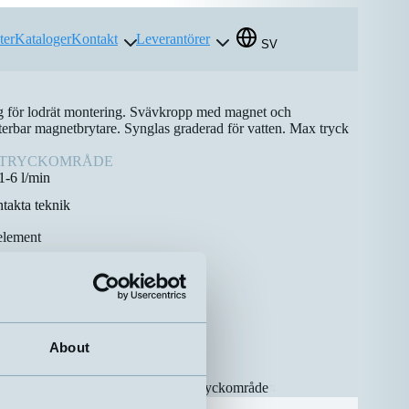
ter
Kataloger
Kontakt
Leverantörer
SV
g för lodrät montering. Svävkropp med magnet och
terbar magnetbrytare. Synglas graderad för vatten. Max tryck
TRYCKOMRÅDE
1-6 l/min
takta teknik
element
About
Gänga
Tryckområde
⇅
⇅
4”
1-6 l/min