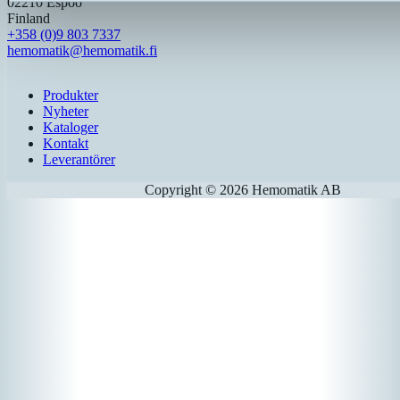
02210 Espoo
Finland
+358 (0)9 803 7337
hemomatik@hemomatik.fi
Produkter
Nyheter
Kataloger
Kontakt
Leverantörer
Copyright © 2026 Hemomatik AB