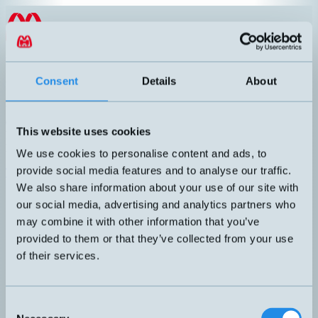
Hoppa till innehållet
SV
Linjärpotentiometer
Consent
Details
About
Publicerad
:
2023-02-17
Vi erbjuder absoluta lägesgivare med mätområden från 0…50 till
0…1000mm. Givarna har aluminiumhus och mätaxel i rostfritt stål.
This website uses cookies
Hög noggrannhet, linjäritet (independent) ner till ± 0,1%. Lång
livslängd, upp till 100 miljoner cykler. Max hastighet 5m/s.
We use cookies to personalise content and ads, to
provide social media features and to analyse our traffic.
Till produkter
Katalog linjärpotentiometrar
We also share information about your use of our site with
our social media, advertising and analytics partners who
may combine it with other information that you’ve
provided to them or that they’ve collected from your use
of their services.
Consent