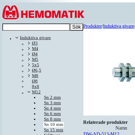
Hoppa till innehållet
Produkter
/
Induktiva givare
Sök
Induktiva givare
Ø3
M4
Ø4
M5
5x5
Ø6,5
M8
Ø8
8x8
M12
Sn 2 mm
Sn 3 mm
Sn 4 mm
Sn 6 mm
Sn 8 mm
Relaterade produkter
Sn 10 mm
Namn
▲
Sn 15 mm
DW-AD-513-M12