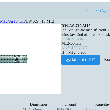
Produkter
Nyhe
/
M12
/
Sn 10 mm
/
DW-AS-713-M12
DW-AS-713-M12
Induktiv givare med stålfront. H
känselavstånd utan reduktionsf
DIMENSION
M12x60mm
ANSLUTNING
H – M12, 3-pol
Datablad (PDF)
Kon
Dimension
Utgång
Känselav
⇅
⇅
M12x50mm
PNP NO
10mm