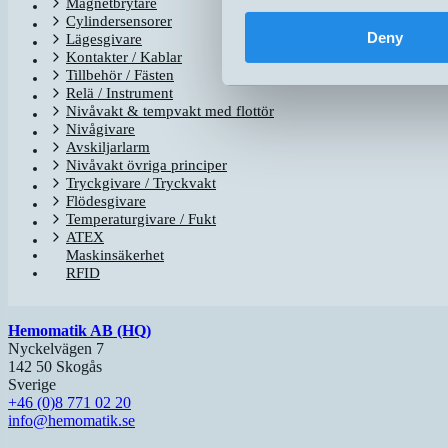
Magnetbrytare
Cylindersensorer
Deny
Lägesgivare
Kontakter / Kablar
Tillbehör / Fästen
Relä / Instrument
Nivåvakt & tempvakt med flottör
Nivågivare
Avskiljarlarm
Nivåvakt övriga principer
Tryckgivare / Tryckvakt
Flödesgivare
Temperaturgivare / Fukt
ATEX
Maskinsäkerhet
RFID
Hemomatik AB (HQ)
Nyckelvägen 7
142 50 Skogås
Sverige
+46 (0)8 771 02 20
info@hemomatik.se