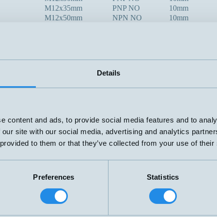
M12x35mm
PNP NO
10mm
M12x50mm
NPN NO
10mm
PNP NO
M12x50mm
10mm
M12x60mm
NPN NO
10mm
M12x60mm
PNP NO
10mm
Details
M12x45mm
PNP NO
10mm
M12x60mm
PNP NC
10mm
PNP NO
M12x60mm
10mm
e content and ads, to provide social media features and to analy
 our site with our social media, advertising and analytics partn
PNP NO
 provided to them or that they’ve collected from your use of their
M12x70mm
10mm
M12x70mm
PNP NO
10mm
Preferences
Statistics