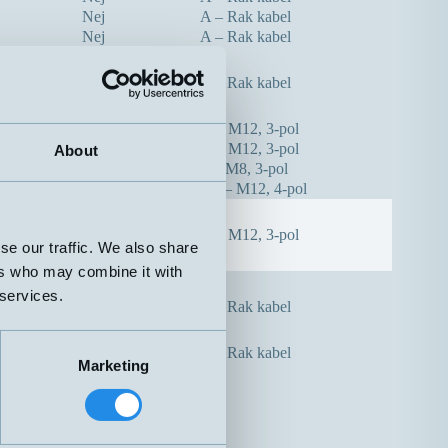
Nej
A – Rak kabel
Nej
A – Rak kabel
Nej
A – Rak kabel
Nej
H – M12, 3-pol
Nej
H – M12, 3-pol
About
Nej
F – M8, 3-pol
Nej
H4 – M12, 4-pol
Nej
H – M12, 3-pol
se our traffic. We also share
ers who may combine it with
 services.
Nej
A – Rak kabel
Nej
A – Rak kabel
Marketing