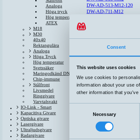
Stålfront
DW-AD-513-M12-120
Analoga
DW-AD-711-M12
Höga tryck
Hög temperatur
ATEX
DW-AD-713-M12-202
M18
M30
40x40
DW-AS-511-M12
Rektangulära
DW-AS-513-M12
Consent
Analoga
DW-AS-513-M12-120
Höga Tryck
DW-AS-514-M12
Hög temperatur
This website uses cookies
Svetssäker
DW-AS-713-M12
Maringodkänd DNV-GL
We use cookies to personalis
Chip-immune
information about your use of
Stålfront
Livsmedel
other information that you’ve
DW-LD-713-M12
Ringgivare
Varvtalsvakt
Consent
IO-Link - Smart
DW-LD-713-M12-205
Kapacitiva Givare
Necessary
Selection
Optiska givare
Lasergivare
Ultraljudsgivare
Radargivare