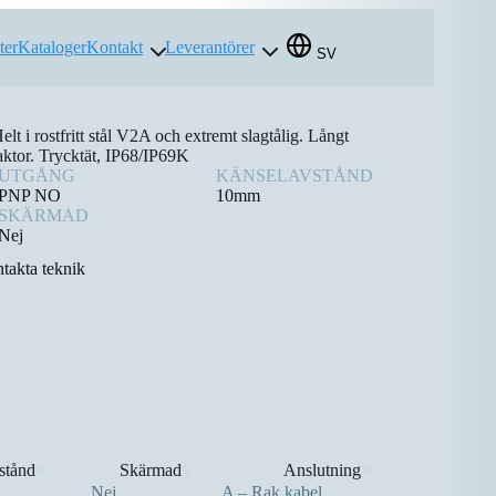
ter
Kataloger
Kontakt
Leverantörer
SV
elt i rostfritt stål V2A och extremt slagtålig. Långt
aktor. Trycktät, IP68/IP69K
UTGÅNG
KÄNSELAVSTÅND
PNP NO
10mm
SKÄRMAD
Nej
takta teknik
stånd
Skärmad
Anslutning
⇅
⇅
⇅
Nej
A – Rak kabel